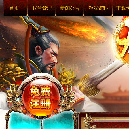
首页
账号管理
新闻公告
游戏资料
下载