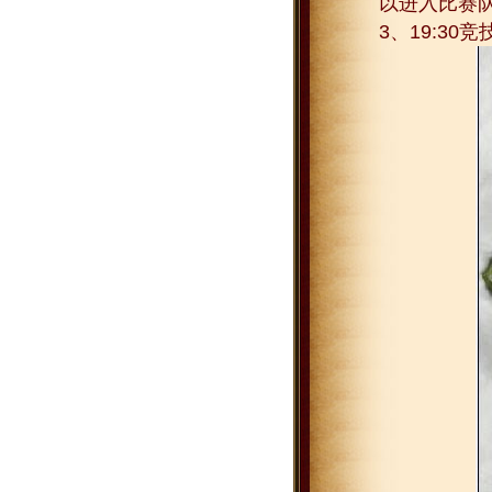
以进入比赛
3、19:3