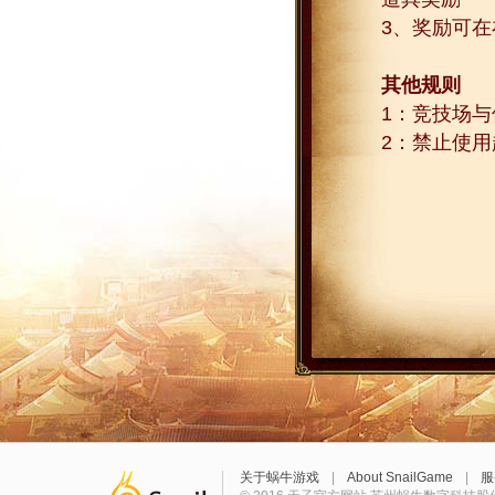
3、奖励可在
其他规则
1：竞技场
2：禁止使
关于蜗牛游戏
|
About SnailGame
|
服