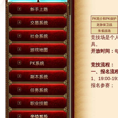
PK简介和PK保护
龙脉保卫战
朱雀战场
竞技场是个
具。
开放时间：
竞技流程：
一、报名流
1、19:0
报名参赛；