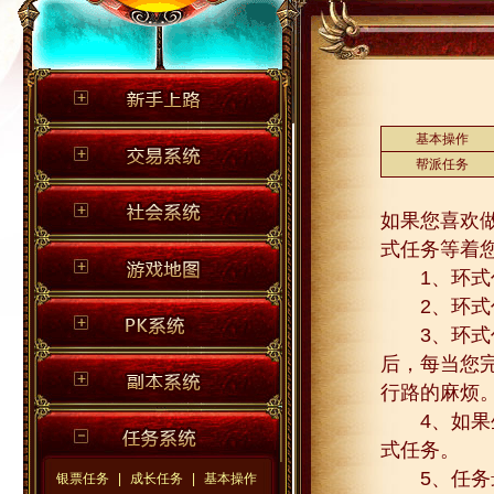
基本操作
帮派任务
如果您喜欢
式任务等着
1、环式任
2、环式任
3、环式任
后，每当您
行路的麻烦
4、如果生
式任务。
5、任务最
银票任务
|
成长任务
|
基本操作