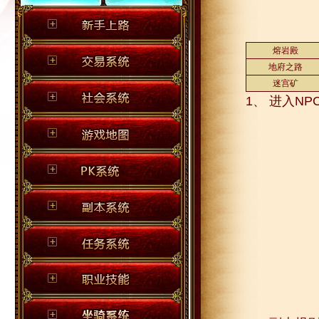
熔岩殿
地府之路
迷宫矿
1、 进入N