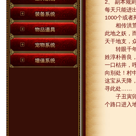
2、 副本规
每天只能进
1000个或
相传洪荒时
此地之妖，
天干地支，
转眼千年间
姓淳朴善良
一口枯井，
向别处！村
这宝从天降
寻此处……
子丑寅卯辰
个路口进入