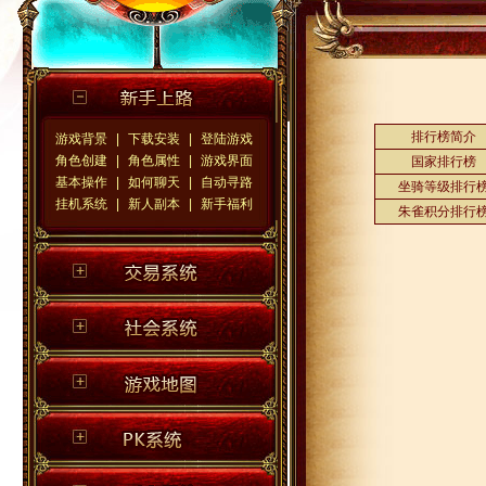
排行榜简介
游戏背景
|
下载安装
|
登陆游戏
角色创建
|
角色属性
|
游戏界面
国家排行榜
基本操作
|
如何聊天
|
自动寻路
坐骑等级排行
挂机系统
|
新人副本
|
新手福利
朱雀积分排行