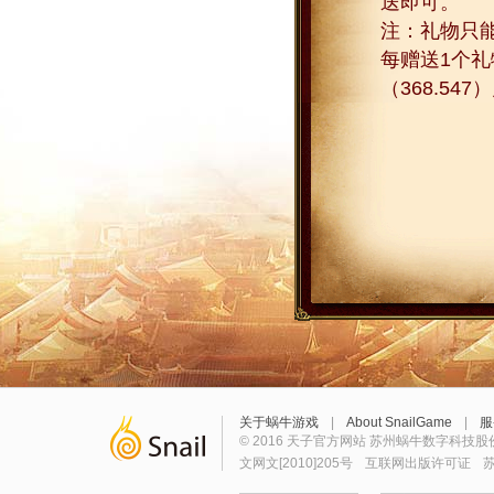
送即可。
注：礼物只
每赠送1个
（368.54
关于蜗牛游戏
|
About SnailGame
|
服
© 2016 天子官方网站 苏州蜗牛数字科技股
文网文[2010]205号
互联网出版许可证
苏