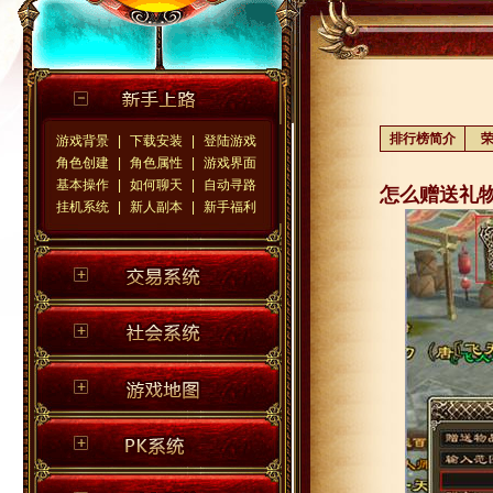
排行榜
简介
游戏背景
|
下载安装
|
登陆游戏
角色创建
|
角色属性
|
游戏界面
基本操作
|
如何聊天
|
自动寻路
怎么赠送礼
挂机系统
|
新人副本
|
新手福利