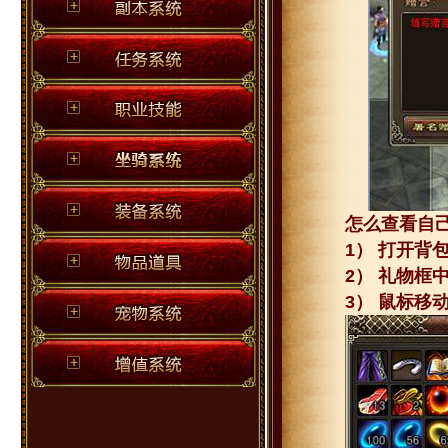
怎么查看自
1） 打开背
2） 礼物框
3） 鼠标移