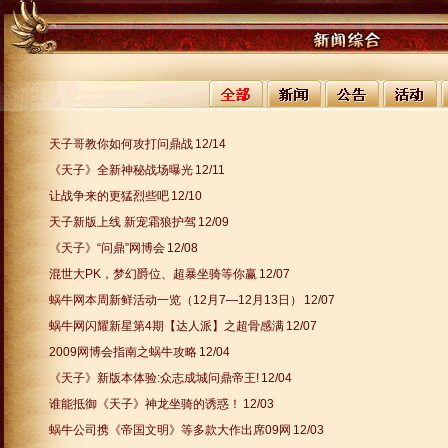
天子哥教你如何攻打问鼎战
12/14
《天子》全新神秘战场曝光
12/11
让战争来的更猛烈些吧
12/10
天子新版上线 新宠霜狼护驾
12/09
《天子》“问鼎”网博会
12/08
混世大PK，梦幻爵位、超暴坐骑等你赢
12/07
蜗牛网本周新鲜活动一览（12月7—12月13日）
12/07
蜗牛网闪耀新星第4期【达人派】之超骨感满
12/07
2009网博会指南之蜗牛攻略
12/04
《天子》新版本体验:众志成城问鼎帝王!
12/04
谁能抵御《天子》神龙坐骑的诱惑！
12/03
蜗牛公司携《帝国文明》等多款大作出席09网
12/03