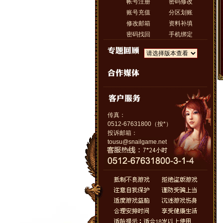
帐号注册
密码修改
账号充值
分区划账
修改邮箱
资料补填
密码找回
手机绑定
传真：
0512-67631800（按*）
投诉邮箱：
tousu@snailgame.net