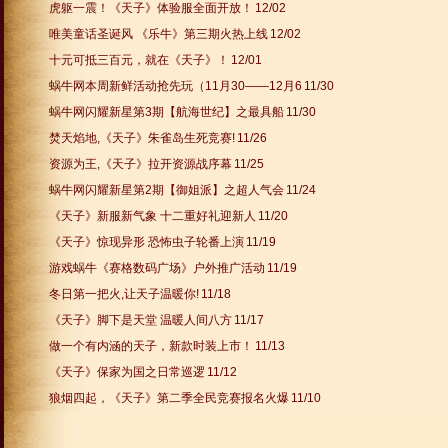
虎躯一震！《天子》体验服全面开放！
12/02
唯美童话圣诞风 《乐牛》第三期火热上线
12/02
十元可抵三百元，就在《天子》！
12/01
蜗牛网本周新鲜活动抢先玩（11月30——12月6
11/30
蜗牛网闪耀新星第3期【航海世纪】之最具船
11/30
焚天焰地,《天子》朱雀岛生死竞赛!
11/26
资源为王,《天子》拉开资源战序幕
11/25
蜗牛网闪耀新星第2期【御姐派】之超人气会
11/24
《天子》新服新气象 十二重好礼迎新人
11/20
《天子》惊现异形 恐怖虫子轮番上演
11/19
游戏蜗牛《赛格数码广场》户外推广活动
11/19
冬日第一把火,让天子温暖你!
11/18
《天子》脚下是天堂 温暖人间八方
11/17
做一个有内涵的天子，新款时装上市！
11/13
《天子》保家为国之日常巡逻
11/12
狼烟四起，《天子》第二季全民竞赛报名火爆
11/10