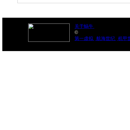
关于蜗牛
| 文网文[2007]027
©
2009苏州市蜗牛电子
第一虚拟
|
航海世纪
|
机甲