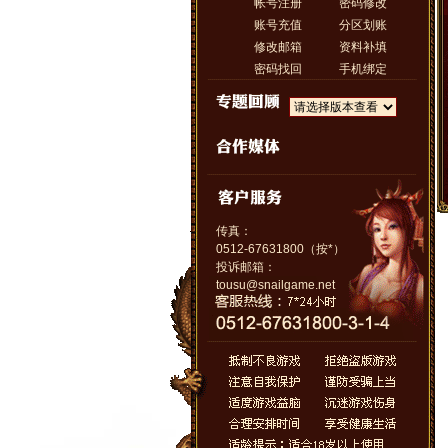
帐号注册
密码修改
账号充值
分区划账
修改邮箱
资料补填
密码找回
手机绑定
传真：
0512-67631800（按*）
投诉邮箱：
tousu@snailgame.net