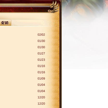
02/02
01/30
01/30
01/27
01/23
01/16
01/16
01/09
01/04
01/04
12/20
12/20