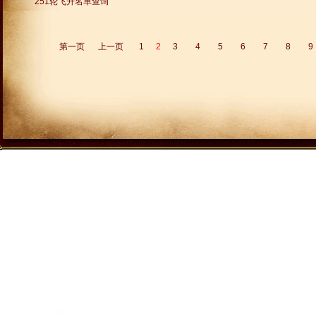
251轮飞升名单查询
第一页
上一页
1
2
3
4
5
6
7
8
9