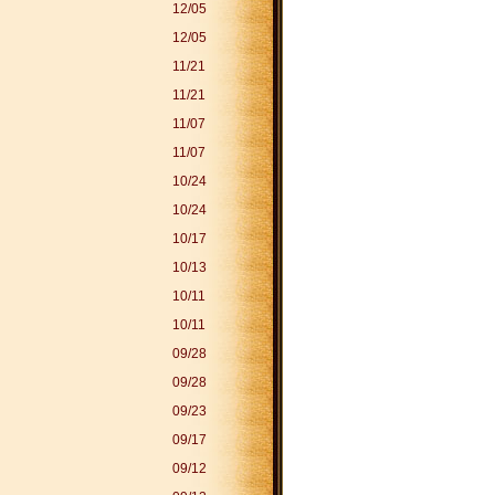
12/05
12/05
11/21
11/21
11/07
11/07
10/24
10/24
10/17
10/13
10/11
10/11
09/28
09/28
09/23
09/17
09/12