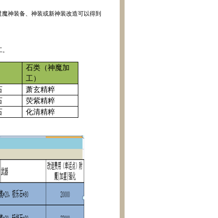
过魔神装备、神装或新神装改造可以得到
工。
石类（神魔加
工）
石
萧玄精粹
石
荧紫精粹
石
化清精粹