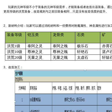
玩家的元神等级不小于装备的元神等级需求，才能装备或者改造出该装备。
通
更高等级的洪荒装备，改造规则与之前旧装备相同，只是没有改造强度的提升。
2
、新材料介绍：
玩家可以通过消耗材料和一些费用对附魔属性、神圣属性进行加
装备等级
铠玉类
龙骨类
石类
矿
洪荒
1
级
泰阿之灵
泰阿之魄
极乐石
赤霄
洪荒
10
级
尊神之灵
尊神之魄
轩绝石
湛卢
洪荒
20
级
无量之灵
无量之魄
太虚石
轩辕
3
、改造加工：