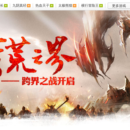
长
九阴真经
热血天子
太极熊猫
横行冒险王
更多游戏