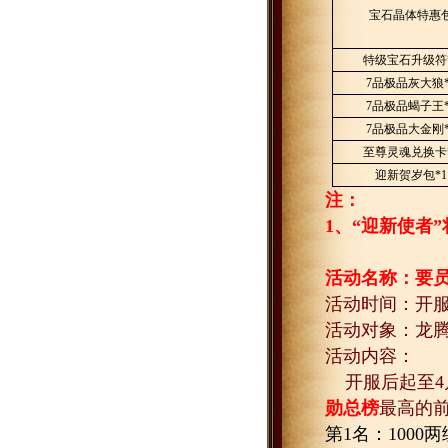
宝石晶体特惠
特级宝石升级符
7
品极品灰大狼
7
品极品蝎子王
7
品极品大金刚
至尊灵魂兑换卡
迎新贺岁包
*1
注：
1
、“迎新使者
活动名称：要
活动时间：开
活动对象：龙
活动内容：
开服后起至
4
勋总榜
最高的
第
1
名：
1000
两