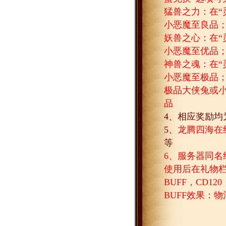
猛兽之力：在“
小恶魔至良品
妖兽之心：在“
小恶魔至优品
神兽之魂：在“
小恶魔至极品
极品大侠兔或
品
4
、相应奖励均
5
、
龙腾四海在
等
6
、服务器同名
使用后在礼物栏
BUFF
，
CD120
BUFF
效果：物