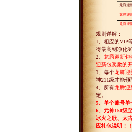
龙腾迎
龙腾迎
龙腾迎
规则详解：
1
、相应的
VIP
得最高到净化
9
2
、
龙腾迎新包
迎新包奖励的
3
、每个
龙腾迎
神
211
级才能领
4
、所有
龙腾迎
定。
5
、单个账号单
6
、元神
150
级
冰火之歌、太古
应礼包说明！