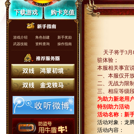
下载游戏
购卡充值
游戏介绍
角色创建
新手奖励
武器技能
资料查询
操作指南
天子将于
3
月
驻体验；
本服相关事宜
一、本服仅开放
二、无战力限
三、相应等级
为助力新老用
特别助力活动
活动名称：新
活动对象：龙
活动内容：