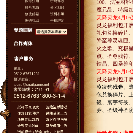
帐号注册
密码修改
100
、法宝材料
账号充值
分区划账
魔元晶、特级
修改邮箱
资料补填
天降灵龙
4
月
05
密码找回
手机绑定
灵龙福利包开
礼包兑换碎片
降至尊灵魂匣
火之歌、究极
点、圣尊残符
铁晶、四圣兽
传真：
天降灵龙
5
月
03
0512-67671231
灵龙福利包开
投诉邮箱：
tousu@snailgame.net
凌凌狗残卷、
包兑换碎片、
银、寰宇符箓
券、圣级神圣