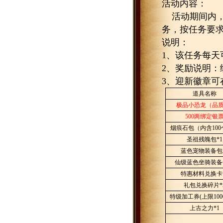
活动内容：
活动期间内
务，按任务要
说明：
1
、该任务每天
2
、奖励说明：
3
、迎新徽章可
道具名称
极品小恐龙（品
500
两绑定银
烟痕石包（内含
100
圣祖残魄包
*1
蓝色宠物装备包
仙级蓝色坐骑装备
特惠材料兑换卡
礼包兑换碎片
*
特级加工券
(
上限
100
上古之力
*1