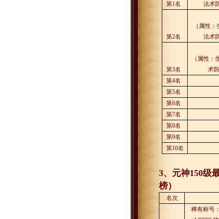
第
1
名
法术
（属性：
第
2
名
法术
（属性：
第
3
名
术
第
4
名
第
5
名
第
6
名
第
7
名
第
8
名
第
9
名
第
10
名
3
、元神
150
级
榜）
名次
稀有称号