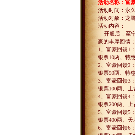
活动名称：富
活动时间：永
活动对象：龙
活动内容：
开服后，至宁
豪的丰厚回馈
1
、富豪回馈
1
银票
10
两、特
2
、富豪回馈
2
银票
50
两、特
3
、富豪回馈
3
银票
100
两、上
4
、富豪回馈
4
银票
200
两、上
5
、富豪回馈
5
银票
400
两、天
6
、富豪回馈
6