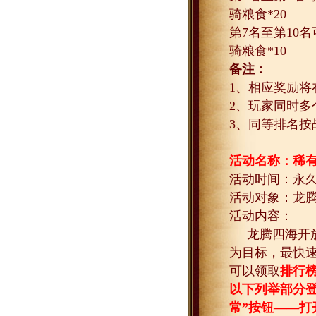
骑粮食
*20
第
7
名至第
10
名
骑粮食
*10
备注：
1
、相应奖励将
2
、玩家同时多
3
、同等排名按
活动名称：稀
活动时间：永
活动对象：龙
活动内容：
龙腾四海开
为目标，最快
可以领取
排行
以下列举部分
常”按钮——打