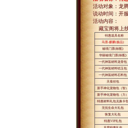
活动对象：龙
说动时间：开
活动内容：
藏宝阁将上
特惠道具名称
马票
-
麒麟
(
极品
)
秘境门票
(
标配
)
华丽秘境门票
(
标配
)
一代神装材料龙骨包
一代神装材料铠玉包
一代神装材料石料包
天蚕丝包
新手神化宠物包（智
新手神化宠物包（力
特惠材料礼包兑换卡
无忧生命大礼包
恢复大礼包
特惠
VIP
礼包
月度特惠礼包