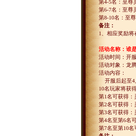
第
4-5
名：至尊
第
6-7
名：至尊
第
8-10
名：至尊
备注：
1
、相应奖励将
活动名称：谁
活动时间：开
活动对象：龙
活动内容：
开服后起至
4
10
名玩家将获
第
1
名可获得：
第
2
名可获得：
第
3
名可获得：
第
4
名至第
6
名
第
7
名至第
10
名