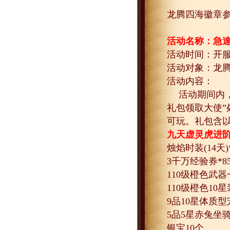
龙腾四海徽章
活动名称：急
活动时间：开
活动对象：龙
活动内容：
活动期间内
礼包领取大使”
可玩。礼包含
九天虚灵虎进
烛焰时装
(14
天
)
3
千万经验券
*8
110
级橙色武器
110
级橙色
10
星
9
品
10
星体质型
5
品
5
星赤兔坐
银宝
10
个