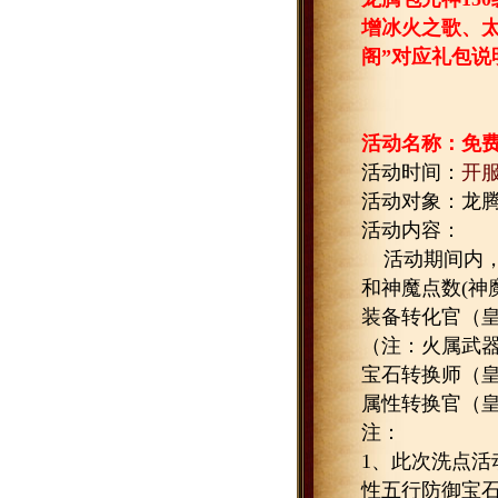
增冰火之歌、
阁”对应礼包说
活动名称：免
活动时间：
开
活动对象：龙
活动内容：
活动期间内
和神魔点数
(
神
装备转化官（
（注：火属武
宝石转换师（
属性转换官（
注：
1
、此次洗点活
性五行防御宝