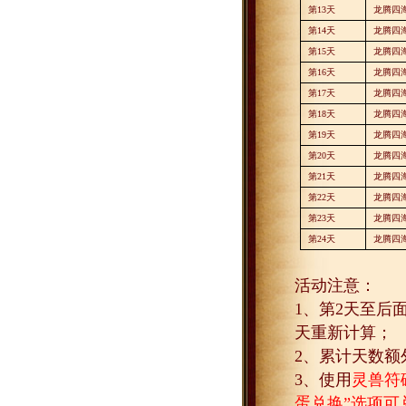
第
13
天
龙腾四
第
14
天
龙腾四
第
15
天
龙腾四
第
16
天
龙腾四
第
17
天
龙腾四
第
18
天
龙腾四
第
19
天
龙腾四
第
20
天
龙腾四
第
21
天
龙腾四
第
22
天
龙腾四
第
23
天
龙腾四
第
24
天
龙腾四
活动注意：
1
、第
2
天至后
天重新计算；
2
、累计天数额
3
、使用
灵兽符
蛋兑换”选项可