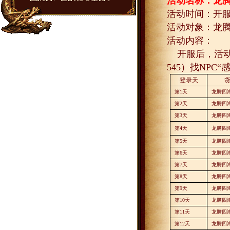
活动名称：龙
活动时间：开
活动对象：龙
活动内容：
开服后，活
545
）找
NPC
“
登录天
第
1
天
龙腾四
第
2
天
龙腾四
第
3
天
龙腾四
第
4
天
龙腾四
第
5
天
龙腾四
第
6
天
龙腾四
第
7
天
龙腾四
第
8
天
龙腾四
第
9
天
龙腾四
第
10
天
龙腾四
第
11
天
龙腾四
第
12
天
龙腾四