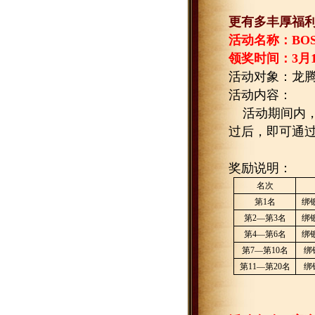
更有多丰厚福
活动名称：
BO
领奖时间：
3
月
活动对象：龙
活动内容：
活动期间内
过后，即可通过
奖励说明：
名次
第
1
名
绑
第
2
—第
3
名
绑
第
4
—第
6
名
绑
第
7
—第
10
名
绑
第
11
—第
20
名
绑