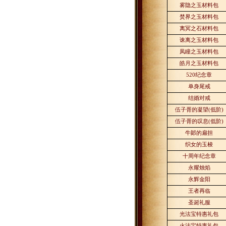
雾隐之玉材料包
焚界之玉材料包
离冥之石材料包
诛离之玉材料包
凤瞳之玉材料包
皓月之玉材料包
520
纪念章
单身尾戒
结婚对戒
伍子胥的凝望
(
低阶
)
伍子胥的叹息
(
低阶
)
牛郞的扁担
织女的玉梭
十周年纪念章
永耀烛焰
永辉金阳
王者再临
圣诞礼服
光法宝特惠礼包
火法宝特惠礼包