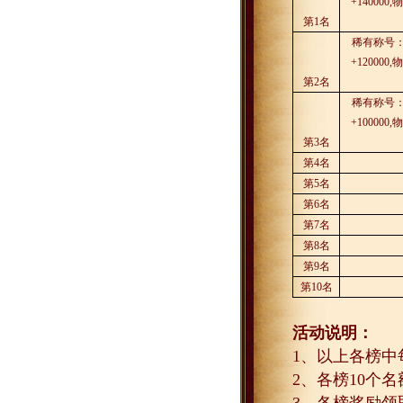
+140000,
物
第
1
名
稀有称号
+120000,
物
第
2
名
稀有称号
+100000,
物
第
3
名
第
4
名
第
5
名
第
6
名
第
7
名
第
8
名
第
9
名
第
10
名
活动说明：
1
、以上各榜中
2
、各榜
10
个名