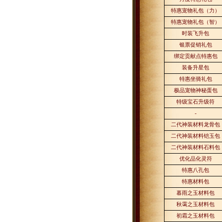
特惠宠物礼包（力）
特惠宠物礼包（智）
时装飞升包
银票促销礼包
绑定贡献点特惠包
装备升星包
特惠坐骑礼包
极品宠物神秘蛋包
特级宝石升级符
-
二代神装材料龙骨包
二代神装材料铠玉包
二代神装材料石料包
优化品化灵符
特惠八孔包
特惠材料包
暮雨之玉材料包
秋霭之玉材料包
初霜之玉材料包