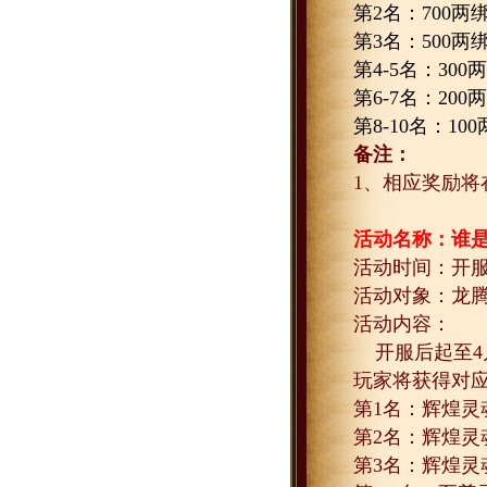
第
2
名：
700
两
第
3
名：
500
两
第
4-5
名：
300
两
第
6-7
名：
200
两
第
8-10
名：
100
备注：
1
、相应奖励将
活动名称：谁
活动时间：开
活动对象：龙
活动内容：
开服后起至
4
玩家将获得对
第
1
名：辉煌灵
第
2
名：辉煌灵
第
3
名：辉煌灵