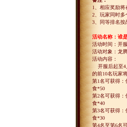
备注：
1
、相应奖励将
2
、玩家同时多
3
、同等排名按
活动名称：谁
活动时间：开
活动对象：龙
活动内容：
开服后起至
4
的前
10
名玩家
第
1
名可获得：
食
*50
第
2
名可获得：
食
*40
第
3
名可获得：
食
*30
第
4
名至第
6
名