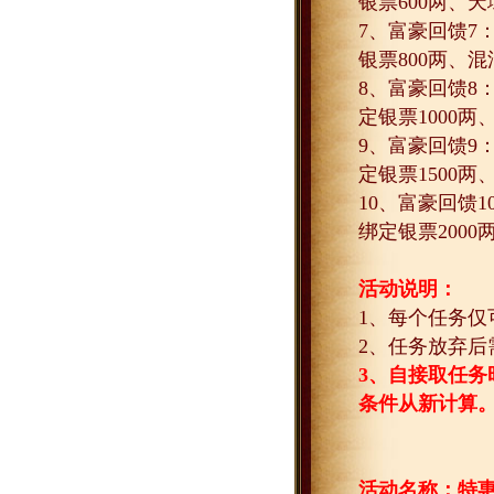
银票
600
两、天
7
、富豪回馈
7
银票
800
两、混
8
、富豪回馈
8
定银票
1000
两
9
、富豪回馈
9
定银票
1500
两
10
、富豪回馈
1
绑定银票
2000
活动说明：
1
、每个任务仅
2
、任务放弃后
3
、自接取任务
条件从新计算
活动名称：特