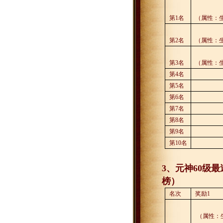
第
1
名
（属性：
第
2
名
（属性：
第
3
名
（属性：
第
4
名
第
5
名
第
6
名
第
7
名
第
8
名
第
9
名
第
10
名
3
、元神
60
级最
榜）
名次
奖励
1
（属性：