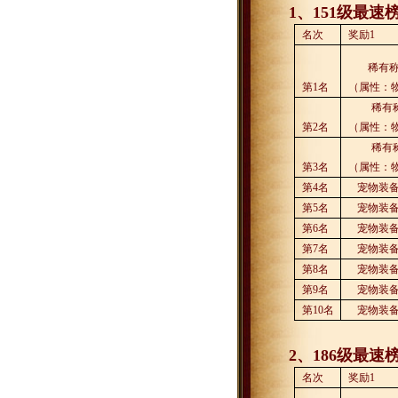
1
、
151
级最速
名次
奖励
1
稀有
第
1
名
（属性：
稀有
第
2
名
（属性：
稀有
第
3
名
（属性：
第
4
名
宠物装
第
5
名
宠物装
第
6
名
宠物装
第
7
名
宠物装
第
8
名
宠物装
第
9
名
宠物装
第
10
名
宠物装
2
、
186
级最速
名次
奖励
1