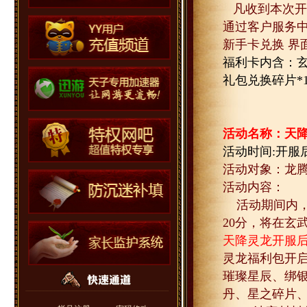
凡收到本次开
通过客户服务
新手卡兑换
界
福利卡内含：
礼包兑换碎片
*
活动名称：天
活动时间
:
开服
活动对象：龙
活动内容：
活动期间内
20
分，将在玄
天降灵龙开服
灵龙福利包开
璀璨星辰、绑
丹、星之碎片