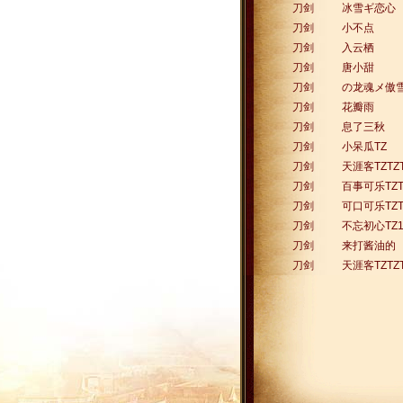
刀剑
冰雪ギ恋心
刀剑
小不点
刀剑
入云栖
刀剑
唐小甜
刀剑
の龙魂メ傲
刀剑
花瓣雨
刀剑
息了三秋
刀剑
小呆瓜TZ
刀剑
天涯客TZTZT
刀剑
百事可乐TZT
刀剑
可口可乐TZT
刀剑
不忘初心TZ
刀剑
来打酱油的
刀剑
天涯客TZTZT