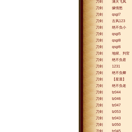
刀剑
满天飞凤
刀剑
缘情愁
刀剑
qsgl7
刀剑
古风123
刀剑
绝不负小
刀剑
qsgl5
刀剑
qsgl8
刀剑
qsgl6
刀剑
地狱、判官
刀剑
绝不负君
刀剑
1231
刀剑
绝不负卿
刀剑
【星晨】
刀剑
绝不负老
刀剑
tz044
刀剑
tz046
刀剑
tz047
刀剑
tz053
刀剑
tz043
刀剑
tz050
刀剑
tz045