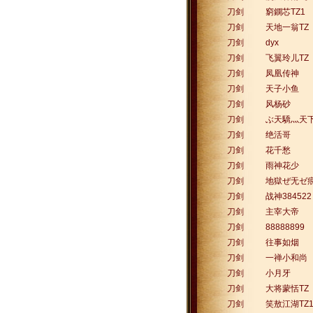
刀剑
窮鐦芯TZ1
刀剑
天地一翁TZ
刀剑
dyx
刀剑
飞翼玲儿TZ
刀剑
凤凰传神
刀剑
天子小鱼
刀剑
风杨砂
刀剑
ぶ天驕灬天
刀剑
绝活哥
刀剑
花千愁
刀剑
雨神花少
刀剑
地獄ぜ无ゼ痕
刀剑
战神384522
刀剑
主宰大帝
刀剑
88888899
刀剑
往事如烟
刀剑
一禅小和尚
刀剑
小月牙
刀剑
大将蒙恬TZ
刀剑
笑敖江湖TZ