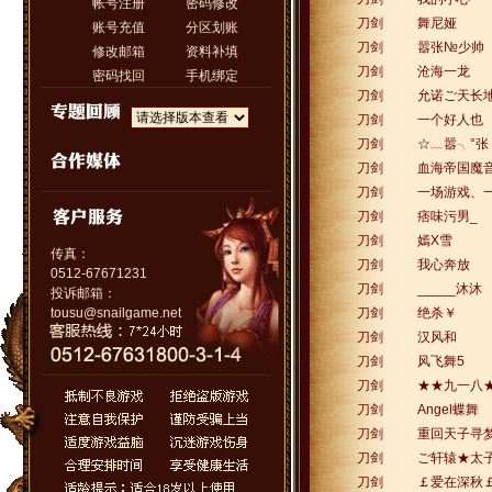
帐号注册
密码修改
刀剑
舞尼娅
账号充值
分区划账
刀剑
嚣张№少帅
修改邮箱
资料补填
刀剑
沧海一龙
密码找回
手机绑定
刀剑
允诺ご天长
刀剑
一个好人也
刀剑
☆﹏嚣╮°张
刀剑
血海帝国魔音
刀剑
一场游戏、
刀剑
痞味污男_
刀剑
嫣X雪
传真：
刀剑
我心奔放
0512-67671231
刀剑
_____沐沐
投诉邮箱：
tousu@snailgame.net
刀剑
绝杀￥
刀剑
汉风和
刀剑
风飞舞5
刀剑
★★九一八
刀剑
Angel蝶舞
刀剑
重回天子寻
刀剑
ご轩辕★太子
刀剑
￡爱在深秋