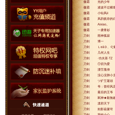
傲霜
光的少年
傲霜
凌波不过横
傲霜
小钻风ii
傲霜
风韵犹存的
傲霜
Aixiao。
傲霜
一袭青衫
刀剑
雨神孤寂
刀剑
博一
刀剑
ＬeāＤ、尐
刀剑
几何人生
刀剑
·功夫茶·TZ
刀剑
①切为爱
刀剑
濋茳廆偙
刀剑
没心没肺小
刀剑
ツ纩笁荖頭
刀剑
爷：曾经风
刀剑
最后的王爷
刀剑
弒神★殺無
刀剑
凛邪天下
刀剑
抝影焱簘岢
刀剑
我的小心