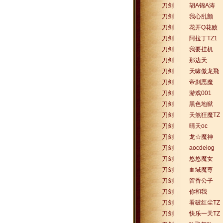
刀剑
胡A锦A涛
刀剑
我心乱颤
刀剑
花开Q花败
刀剑
阿拉丁TZ1
刀剑
我要挂机
刀剑
那边天
刀剑
天啸傲龙飛
刀剑
帝刹恶魔
刀剑
游戏001
刀剑
黑色地狱
刀剑
天煞狂魔TZ
刀剑
晴天oc
刀剑
龙☆魔神
刀剑
aocdeiog
刀剑
悠悠魔女
刀剑
血域魔尊
刀剑
留香公子
刀剑
你和我
刀剑
看破红尘TZ
刀剑
快乐一天TZ