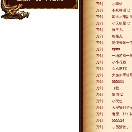
刀剑
小李信
刀剑
不死神话TZ
刀剑
霸道乄甜甜
刀剑
小天狼星TZ
刀剑
婉玉儿
刀剑
格格儿
刀剑
随便来玩一
刀剑
fgdfd
刀剑
一场游戏一
刀剑
小小花粉
刀剑
么么哒TZ
刀剑
大秦新手辅导
刀剑
555555
刀剑
（戮）
刀剑
黛眉TZ
刀剑
小天使
刀剑
天安安阿卡
刀剑
奢望、那⒈
刀剑
555524
刀剑
ぃ墨清弦ぃ