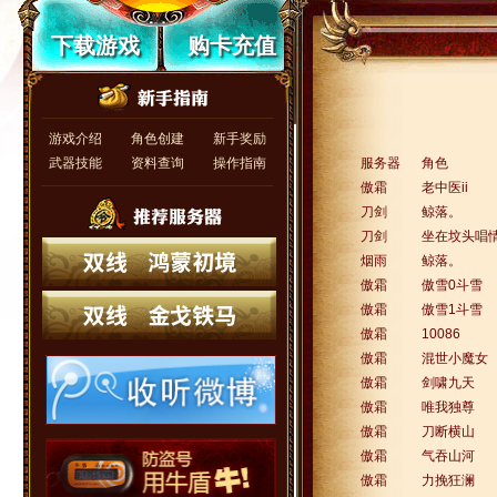
下载游戏
购卡充值
游戏介绍
角色创建
新手奖励
武器技能
资料查询
操作指南
服务器
角色
傲霜
老中医ii
刀剑
鲸落。
刀剑
坐在坟头唱
烟雨
鲸落。
傲霜
傲雪0斗雪
傲霜
傲雪1斗雪
傲霜
10086
傲霜
混世小魔女
傲霜
剑啸九天
傲霜
唯我独尊
傲霜
刀断横山
傲霜
气吞山河
傲霜
力挽狂澜