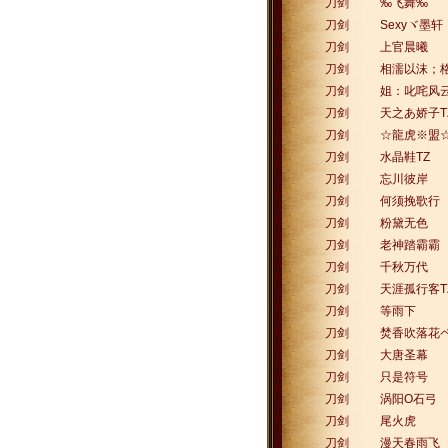
刀剑
‰飞舞‰
刀剑
Sexyヾ墨轩
刀剑
上官晨曦
刀剑
相濡以沫；
刀剑
姐：叱咤风
刀剑
天之あ娇子T
刀剑
☆龍虎※盟
刀剑
水晶鞋TZ
刀剑
忘川彼岸
刀剑
何须挽歌行
刀剑
粉黛无色
刀剑
老神踏霸霸
刀剑
千秋万代
刀剑
天涯孤行客T
刀剑
等雨下
刀剑
焚香吹落花
刀剑
大唐圣幕
刀剑
只是符号
刀剑
涡阳O石弓
刀剑
尾火虎
刀剑
漫天春雨飞