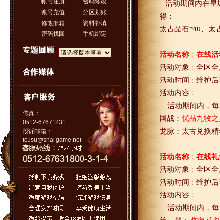
帐号注册
密码修改
活动期间内在皇
账号充值
分区划账
得：
修改邮箱
资料补填
太古晶石
*40
、太
密码找回
手机绑定
活动名称：在线活
活动对象：全区全
活动时间：维护后
活动内容：
活动期间内，每
传真：
国战：
优品九牧之
0512-67671231
龙脉：太古兑换精
投诉邮箱：
tousu@snailgame.net
活动名称：在线礼
活动对象：全区全
活动时间：维护后
活动内容：
活动期间内，每