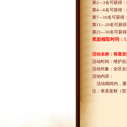
第
2
—
3
名可获得：
第
4
—
6
名可获得：
第
7
—
10
名可获得
第
11
—
20
名可获得
第
21
—
50
名可获得
奖励领取时间：
5
活动名称：恭喜发
活动时间：
维护后
活动对象：全区全
活动内容：
活动期间内，通
注：恭喜发财（贺