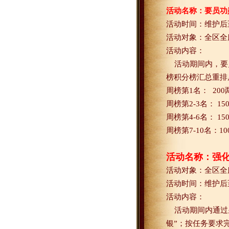
活动名称：要员功
活动时间：维护后
活动对象：全区全
活动内容：
活动期间内，要
榜积分榜汇总重排
周榜第
1
名：
200
周榜第
2-3
名：
15
周榜第
4-6
名：
15
周榜第
7-10
名：
10
活动名称：强
活动对象：全区全
活动时间：
维护后
活动内容：
活动期间内通过
银”；按任务要求