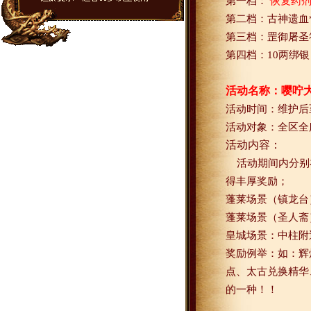
第一档：
恢复药
第二档：古神遗血
第三档：罡御屠圣
第四档：
10
两绑银
活动名称：嘤咛
活动时间：
维护后
活动对象：全区全
活动内容：
活动期间内分别
得丰厚奖励；
蓬莱场景（镇龙台
蓬莱场景（圣人斋
皇城场景：中柱附
奖励例举：如：辉
点、太古兑换精华
的一种！！