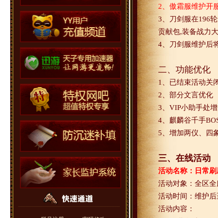
2
、傲霜服维护开
3
、刀剑服在
196
轮
贡献包
,
装备战力
4
、刀剑服维护后
二、功能优化
1
、已结束活动关
2
、部分文言优化
3
、
VIP
小助手处增
4
、麒麟谷千手
BO
5
、增加两仪、四
三、在线活动
活动名称：日常刷
活动对象：全区全
活动时间：维护后
活动内容：