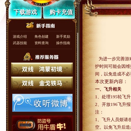
下载游戏
购卡充值
游戏介绍
角色创建
新手奖励
武器技能
资料查询
操作指南
为进一步完善游
护时间可能会因维
间，以免造成不必
本次更新内容：
一、飞升相关
1
、处理
195
轮飞升
2
、开放
196
飞升报
注：
1
、飞升人员烦请
空。以免飞升后造