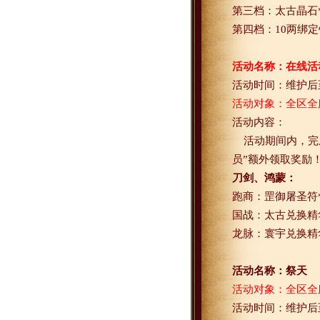
第三档：太古晶石
第四档：
10
两绑定
活动名称：在线活
活动时间：维护后
活动对象：全区全
活动内容：
活动期间内，完
员”额外领取奖励
刀剑、鸿蒙：
跑商：罡御屠圣符
国战：太古兑换精
龙脉：寰宇兑换精
活动名称：祭天
活动对象：全区全
活动时间：维护后