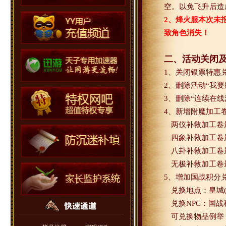
空。以免飞升后造
2
、烽火服本次未
致角色消失！
二、活动关闭
1
、关闭银票特惠
2
、删除活动“我要
3
、删除“连续在线
4
、新增附魔加工
两仪补救加工卷
四象补救加工卷
八卦补救加工卷
无极补救加工卷
5
、增加国战积分
兑换地点：皇城
兑换
NPC
：国战
可兑换物品例举