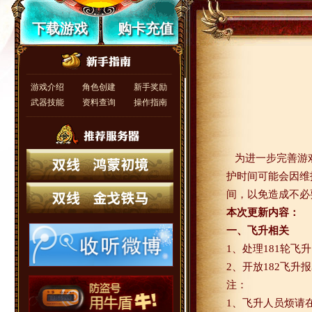
下载游戏
购卡充值
游戏介绍
角色创建
新手奖励
武器技能
资料查询
操作指南
为进一步完善游
护时间可能会因维
间，以免造成不必
本次更新内容：
一、飞升相关
1
、处理
181
轮飞升
2
、开放
182
飞升报
注：
1
、飞升人员烦请