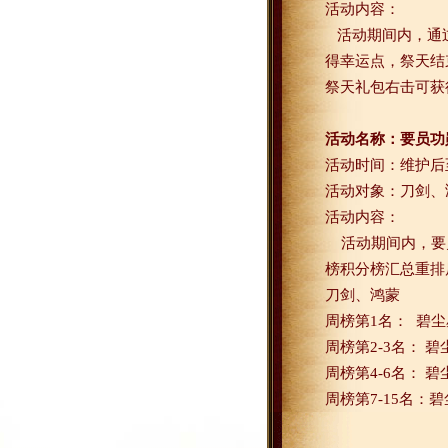
活动内容：
活动期间内，通
得幸运点，祭天结
祭天礼包右击可获
活动名称：要员功
活动时间：维护后
活动对象：刀剑、
活动内容：
活动期间内，要
榜积分榜汇总重排
刀剑、鸿蒙
周榜第
1
名：
碧尘
周榜第
2-3
名： 碧
周榜第
4-6
名： 碧
周榜第
7-15
名：碧