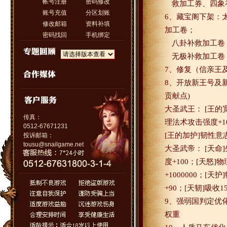
帐号注册
密码修改
救加工券、四象
账号充值
分区划账
6
、藏宝阁下架：
修改邮箱
资料补填
加工卷；
密码找回
手机绑定
八卦补救加工卷
无极补救加工卷
7
、修复（信亲王
8
、开放新王号及
贡献点
)
大圣武王：
[
王的
传真：
理法术攻击强度
+1
0512-67671231
[
王的加护
]
韧性意
投诉邮箱：
tousu@snailgame.net
大圣武帝：
[
天命
]
度
+100
；
[
天怒
]
物
+1000000
；
[
天护
]
+90
；
[
天韧
]
吸收
1
9
、强弱国判定优
权重