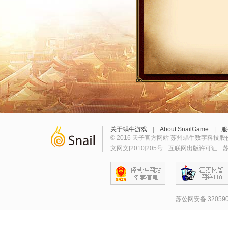
关于蜗牛游戏
|
About SnailGame
|
服
© 2016 天子官方网站 苏州蜗牛数字科技股
文网文[2010]205号
互联网出版许可证
苏
苏公网安备 320590