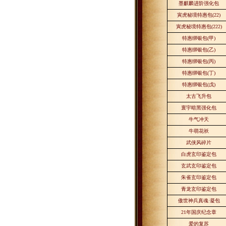
墨麒麟进阶强化包
寅虎秘境特惠包
(22)
寅虎秘境特惠包
(222)
特惠绑银包
(
甲
)
特惠绑银包
(
乙
)
特惠绑银包
(
丙
)
特惠绑银包
(
丁
)
特惠绑银包
(
戊
)
太古飞升包
寰宇暗黑强化包
牛气冲天
牛萌花袄
武侠风碎片
白虎玄印鉴定包
玄武玄印鉴定包
朱雀玄印鉴定包
青龙玄印鉴定包
傲世神兵真魂·凝包
21
年国庆纪念章
爱的复苏