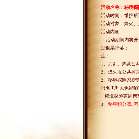
活动名称：秘境探
活动时间：维护后
活动对象：烽火、
活动内容：
活动期间内将开
定银票掉落；
注：
1
、刀剑、鸿蒙公
2
、烽火服公共掉
2
、秘境探险家榜
报名飞升以免影响
秘境探险家周榜
3
、
秘境积分满
3
万