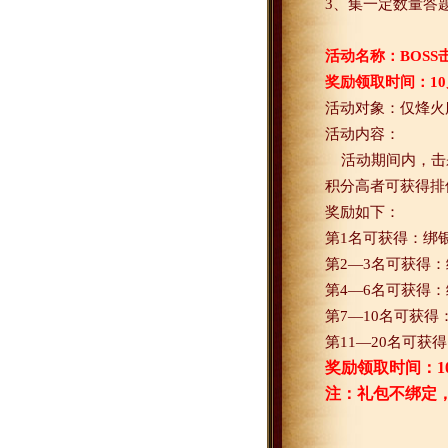
3
、集一定数量答
活动名称：
BOSS
奖励领取时间：
10
活动对象：仅烽火
活动内容：
活动期间内，击
积分高者可获得排
奖励如下：
第
1
名可获得：绑
第
2
—
3
名可获得：
第
4
—
6
名可获得：
第
7
—
10
名可获得
第
11
—
20
名可获得
奖励领取时间：
1
注：礼包不绑定