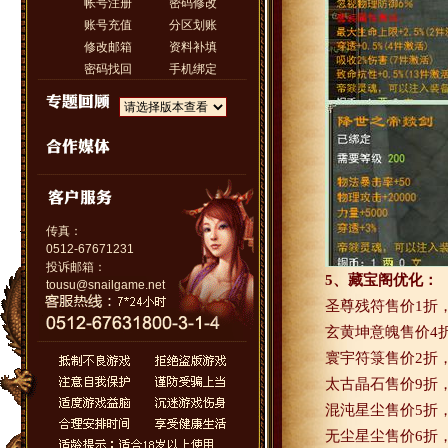
帐号注册
密码修改
账号充值
分区划账
修改邮箱
资料补填
密码找回
手机绑定
传真：
0512-67671231
投诉邮箱：
5
、藏宝阁优化：
tousu@snailgame.net
圣尊残符售价
1
折
玄黄坤意魄售价
4
寰宇符箓售价
2
折
太古晶石售价
9
折
混沌星尘售价
5
折
无尘星尘售价
6
折