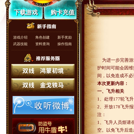
下载游戏
购卡充值
游戏介绍
角色创建
新手奖励
武器技能
资料查询
操作指南
为进一步完善游
护时间可能会因维
间，以免造成不必
本次更新内容：
一、飞升相关
1
、处理
177
轮飞升
2
、开放
178
飞升报
注：
1
、飞升人员烦请
空。以免飞升后造