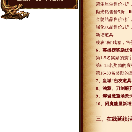
碧尘星尘售价
7
折
抛光钻售价
5
折，
金髓结晶售价
7
折
强化水晶售价
2
折
新增道具
凌凌
"
狗
"
残卷，售
6
、英雄榜奖励优
第
1-5
名奖励的寰
第
6-15
名奖励的寰
第
16-30
名奖励的
7
、皇城“密友道具
8
、鸿蒙、刀剑服
9
、熔岩魔窟场景
10
、附魔能量新增
三、在线延续