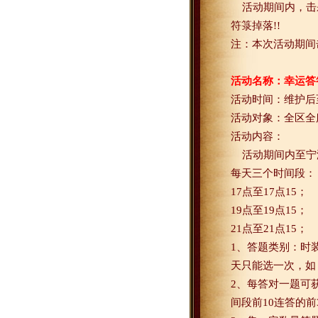
活动期间内，击
符箓掉落
!!
注：本次活动期间
活动名称：幸运答
活动时间：维护后
活动对象：全区全
活动内容：
活动期间内至宁
每天三个时间段：
17
点至
17
点
15
；
19
点至
19
点
15
；
21
点至
21
点
15
；
1
、答题类别：时
天只能选一次，如
2
、每答对一题可
间段前
10
连答的前