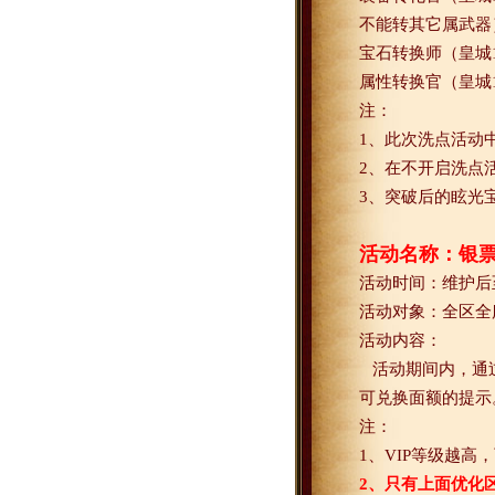
不能转其它属武器
宝石转换师（皇城
属性转换官（皇城
注：
1
、此次洗点活动
2
、在不开启洗点
3
、突破后的眩光
活动名称：银
活动时间：维护后
活动对象：全区全
活动内容：
活动期间内，通过
可兑换面额的提示
注：
1
、
VIP
等级越高，
2
、只有上面优化