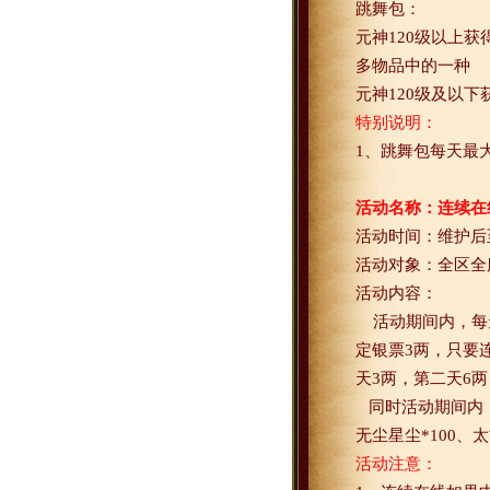
跳舞包：
元神
120
级以上获
多物品中的一种
元神
120
级及以下
特别说明：
1
、跳舞包每天最
活动名称：连续在
活动时间：维护后
活动对象：全区全
活动内容：
活动期间内，每
定银票
3
两，只要
天
3
两，第二天
6
两
同时活动期间内
无尘星尘
*100
、太
活动注意：