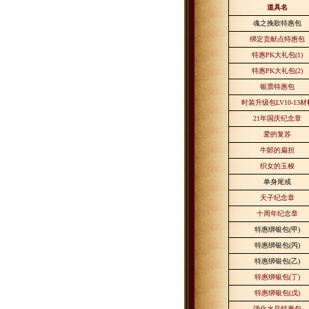
道具名
魂之挽歌特惠包
绑定贡献点特惠包
特惠
PK
大礼包
(1)
特惠
PK
大礼包
(2)
银票特惠包
时装升级包
LV10-13
材
21
年国庆纪念章
爱的复苏
牛郞的扁担
织女的玉梭
单身尾戒
天子纪念章
十周年纪念章
特惠绑银包
(
甲
)
特惠绑银包
(
丙
)
特惠绑银包
(
乙
)
特惠绑银包
(
丁
)
特惠绑银包
(
戊
)
强化水晶特惠包