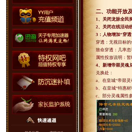
二、功能开放
1
、关闭龙脉全民
2
、关闭在线活动
3
：人物增加“穿透
穿透：无视目标的
致命穿透：几率忽
属性投放说明：暂
4
、新增帝燚灵魂
兑换处：
a
、在皇城“帝燚灵
b
、在皇城“特惠材
c
、部分灵魂属性