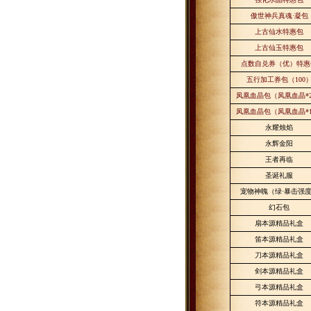
傲世神兵真魂·凝包
上古仙水特惠包
上古仙玉特惠包
点数自兑券（优）特惠
五行加工券包（
100
凤凰血晶包（凤凰血晶
*
凤凰血晶包（凤凰血晶
*
永耀烛焰
永辉金阳
王者再临
圣诞礼服
宠物神魄（绿·暴击强
幻石包
扇本源精品礼盒
笛本源精品礼盒
刀本源精品礼盒
剑本源精品礼盒
弓本源精品礼盒
符本源精品礼盒