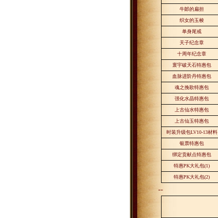
牛郞的扁担
织女的玉梭
单身尾戒
天子纪念章
十周年纪念章
寰宇破天石特惠包
血脉进阶丹特惠包
魂之挽歌特惠包
强化水晶特惠包
上古仙水特惠包
上古仙玉特惠包
时装升级包
LV10-13
材料
银票特惠包
绑定贡献点特惠包
特惠
PK
大礼包
(1)
特惠
PK
大礼包
(2)
--