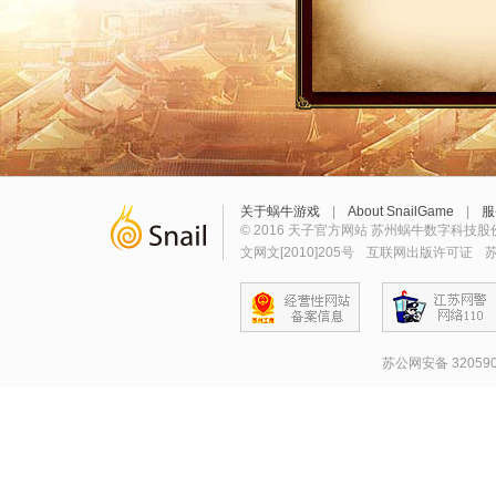
关于蜗牛游戏
|
About SnailGame
|
服
© 2016 天子官方网站 苏州蜗牛数字科技股
文网文[2010]205号
互联网出版许可证
苏
苏公网安备 320590