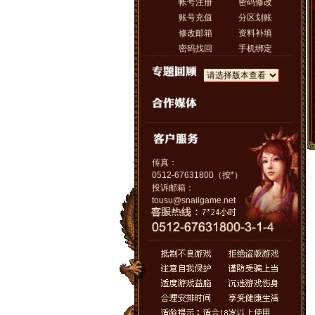
帐号注册
密码修改
账号充值
分区划账
修改邮箱
资料补填
密码找回
手机绑定
传真：
0512-67631800（按*）
投诉邮箱：
tousu@snailgame.net