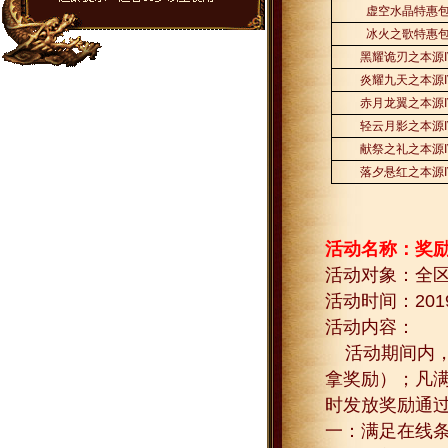
虚空水晶特惠
冰火之歌特惠
黑耀诡刃之本源
炎耀九天之本源
赤月龙翼之本源
轻云月影之本源
献祭之礼之本源
落夕悬红之本源
活动名称：奖
活动对象：全
活动时间：
201
活动内容：
活动期间内
拿奖励）；凡
时发放奖励通
一：满足在线