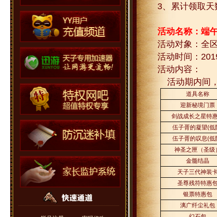
3
、累计领取天
活动名称：端
活动对象：全
活动时间：
201
活动内容：
活动期内间
道具名称
迎新秘境门票
剑战成长之星特
伍子胥的凝望
(
低
伍子胥的叹息
(
低
神圣之匣（圣级
金髓结晶
天子三代神装
圣尊残符特惠
银票特惠包
漓广纤尘礼包
幻石包