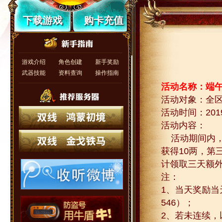
下载游戏
购卡充值
游戏介绍
角色创建
新手奖励
武器技能
资料查询
操作指南
活动名称：端
活动对象：全
活动时间：
201
活动内容：
活动期间内
获得
10
两，第
计领取三天额
注：
1
、当天奖励当
546
）；
2
、若未连续，