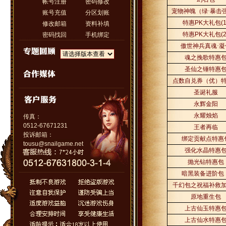
帐号注册
密码修改
宠物神魄（绿·暴击
账号充值
分区划账
特惠
PK
大礼包
(
修改邮箱
资料补填
特惠
PK
大礼包
(
密码找回
手机绑定
傲世神兵真魂·凝
魂之挽歌特惠
圣仙之锤特惠
点数自兑券（优）
圣诞礼服
永辉金阳
永耀烛焰
传真：
0512-67671231
王者再临
投诉邮箱：
绑定贡献点特惠
tousu@snailgame.net
强化水晶特惠
抛光钻特惠包
暗黑装备进阶包
千幻包之祝福补救
原地重生包
上古仙玉特惠
上古仙水特惠