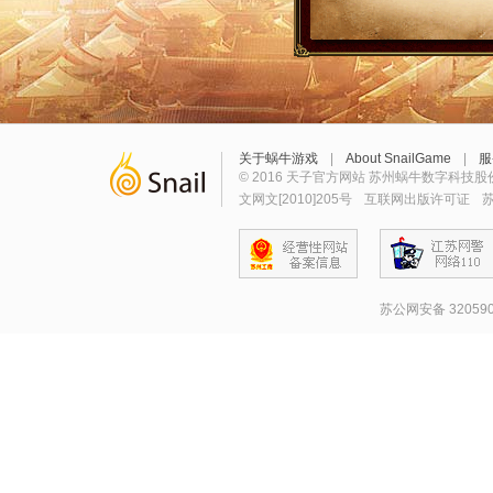
关于蜗牛游戏
|
About SnailGame
|
服
© 2016 天子官方网站 苏州蜗牛数字科技股
文网文[2010]205号
互联网出版许可证
苏
苏公网安备 320590