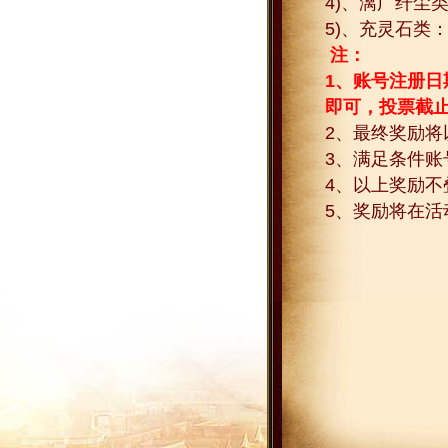
4)
、漓广纤尘
5)
、充灵石类
注：
1
、账号注册日
即可，投票截
2
、最终奖励将
3
、满足条件账
4
、以上奖励不
5
、奖励将在活