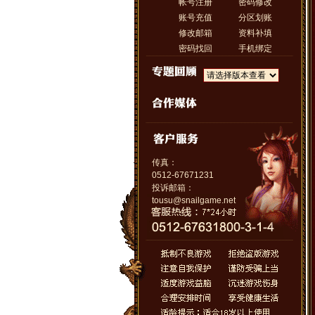
帐号注册
密码修改
账号充值
分区划账
修改邮箱
资料补填
密码找回
手机绑定
传真：
0512-67671231
投诉邮箱：
tousu@snailgame.net