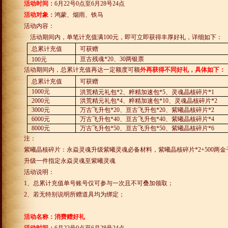
活动时间：
6
月
22
号
0
点至
6
月
28
号
24
点
活动对象：
鸿蒙、烟雨、铁马
活动内容：
活动期间内，单笔计充值满
100
元，即可立即获得丰厚好礼，详细如下：
总累计充值
可获赠
亘古残魂
*20
、
30
两银票
100
元
活动期间内，总累计充值再达一定额度可额
外再获得不同好礼，具体如下：
总累计充值
可获赠
1000
元
洪荒精元礼包
*2
、粹精加速包
*5
、灵魂晶核碎片
*1
2000
元
洪荒精元礼包
*4
、粹精加速包
*10
、灵魂晶核碎片
*2
3000
元
万古飞升包
*20
、亘古飞升包
*20
、紫曦晶核碎片
*2
6000
元
万古飞升包
*40
、亘古飞升包
*40
、紫曦晶核碎片
*4
8000
元
万古飞升包
*50
、亘古飞升包
*50
、紫曦晶核碎片
*6
注：
紫曦晶核碎片：永焱灵魂升级紫曦灵魂必备材料，紫曦晶核碎片
*2+500
两金
升级一件指定永焱灵魂至紫曦灵魂
活动说明：
1
、总累计充值单号账号仅可参与一次且不可叠加领取；
2
、若无特别说明所赠道具均为绑定；
活动名称：消费赠好礼