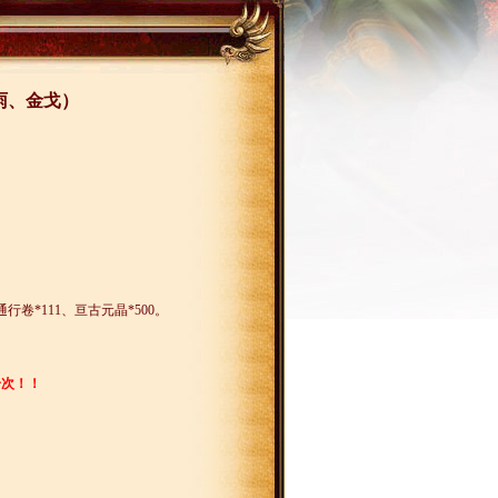
雨、金戈）
通行卷
*111
、亘古元晶
*500
。
一次！！