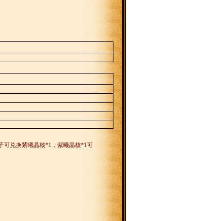
子可兑换紫曦晶核
*1
，紫曦晶核
*1
可