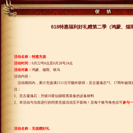
618特惠福利好礼赠第二季（鸿蒙、烟
活动名称：特惠充值
活动时间：
6
月
22
号
0
点至
6
月
28
号
24
点
活动对象：
鸿蒙、烟雨、铁马
活动内容：
活动期间内，累计充值满
1111
元可额外获得：亘古凝魂石
*3
、
17
周年秘境
注：
1
、亘古凝魂石：升级
10
星仙级暗黑装备的必备材料
2
、本活动与当前进行的同类充值活动互不影响！且每个账号角色仅可
参与
活动名称：充值赠好礼