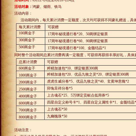
活动时间：
6
月
22
号
0
点至
6
月
28
号
24
点
活动对象：
鸿蒙、烟雨、铁马
活动内容：
活动期间内，每天累计消费一定额度，次天均可获得不同豪礼赠送，具
每天累计消费
可获赠
100
两金子
17
周年秘境通行卷
*20
、
50
两绑定银票
300
两金子
17
周年秘境通行卷
*60
、
90
两绑定银票
500
两金子
17
周年秘境通行卷
*100
、金髓结晶
*1
同时整个活动期间总累计消费再满一定额度，可获得再获得丰厚好礼，具体
总累计消费
可获赠
600
两金子
粹精加速包
*10
、绑定银票
300
两
粹精加速包
*20
、优品九牧之灵
*20
、绑定银票
300
两
1000
两金子
虎虎生威分卷
*5
、优品九牧之灵
*40
、玄黄坤意魄
*2
2000
两金子
卯兔呈祥分卷
*5
2500
两金子
上古魂石
*25
、
5
万绑定贡献点低用券
*5
4000
两金子
四星自定义称号卡
*1
、四星自定义属性卡
*1
、金髓结晶
6000
两金子
上古魂石
*50
7000
两金子
九幽魄珠
*50
8000
两金子
活动注意：