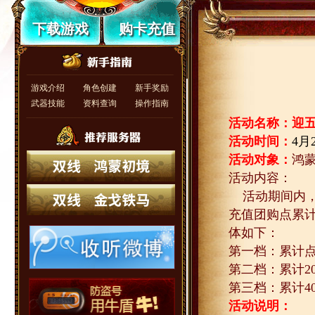
下载游戏
购卡充值
游戏介绍
角色创建
新手奖励
武器技能
资料查询
操作指南
活动名称：迎
活动时间：
4
月
活动对象：
鸿
活动内容：
活动期间内
充值团购点累
体如下：
第一档：累计
第二档：累计
2
第三档：累计
4
活动说明：