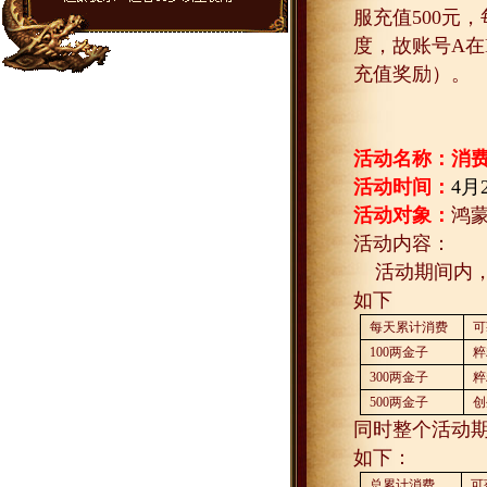
服充值
500
元，
度，故账号
A
在
充值奖励）。
活动名称：消
活动时间：
4
月
活动对象：
鸿
活动内容：
活动期间内
如下
每天累计消费
可
100
两金子
粹
300
两金子
粹
500
两金子
创
同时整个活动
如下：
总累计消费
可