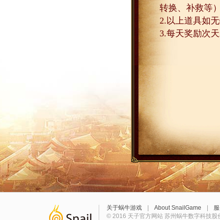
转换、补救等
2.
以上道具如无
3.
每天奖励次天
关于蜗牛游戏
|
About SnailGame
|
服
© 2016 天子官方网站 苏州蜗牛数字科技股