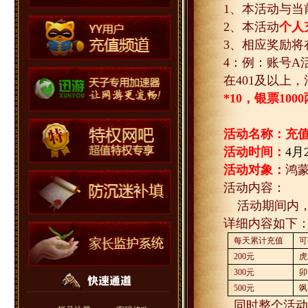
1
、本活动与当
2
、本活动
个人
3
、相应奖励将
4
：例：账号
A
在
401
及以上，
*10
，银票
1000
活动名称：充
活动时间：
4
月
活动对象：
鸿
活动内容：
活动期间内
详细内容如下
每天累计充值
可
200
元
虎
300
元
卯
500
元
飒
同时整个活动