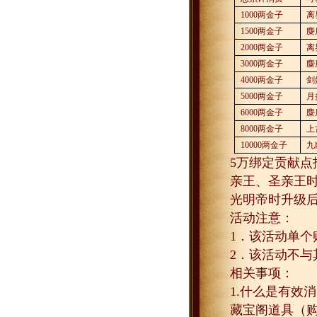
1000
两金子
离
1500
两金子
麋
2000
两金子
离
3000
两金子
麋
4000
两金子
剑
5000
两金子
月
6000
两金子
麋
8000
两金子
上
10000
两金子
九
5
万绑定贡献点
亲王、圣亲王
光明帝时升级
活动注意：
1
．该活动单个
2
．该活动不与
相关事项：
1.
什么是有效消
藏宝阁道具（