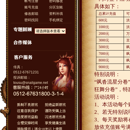
帐号注册
密码修改
具体如下：
账号充值
分区划账
修改邮箱
资料补填
总累计充值
可
密码找回
手机绑定
600
元
洪
1000
元
洪
2000
元
万
3000
元
亘
5000
元
飒
7000
元
飒
8000
元
飒
传真：
9000
元
飒
0512-67671231
特别说明：
投诉邮箱：
“飒沓流星分卷
tousu@snailgame.net
狂舞分卷”，特
活动说明：
1
、本活动每个
2
、若无特别说
3
、每天奖励将
放依充值账号