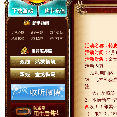
下载游戏
购卡充值
游戏介绍
角色创建
新手奖励
武器技能
资料查询
操作指南
活动名称：特
活动时间：
4
月
活动对象：
金
活动内容：
活动期间内
银、元神经验
注：
1
、太古星魂箓
2
、本活动与当
两
次！！即累
（上限
240
，
15