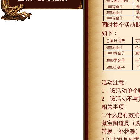
每天累计消费
可
强
100
两金子
强
300
两金子
强
500
两金子
同时整个活动
如下：
总累计消费
可
600
两金子
圣
1000
两金子
寰
上
3000
两金子
上
5000
两金子
活动注意：
1
．该活动单个
2
．该活动不与
相关事项：
1.
什么是有效消
藏宝阁道具（
转换、补救等
2.
以上道具如无