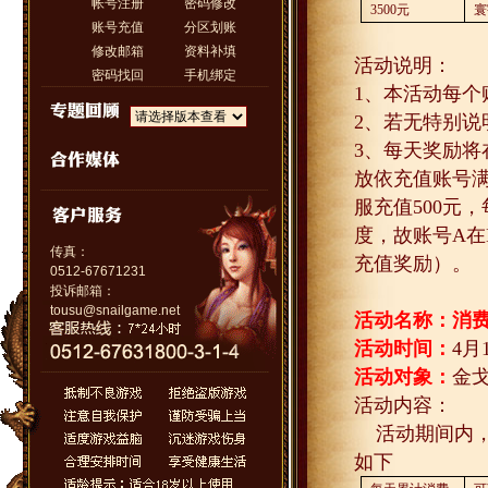
帐号注册
密码修改
3500
元
寰
账号充值
分区划账
修改邮箱
资料补填
活动说明：
密码找回
手机绑定
1
、本活动每个
2
、若无特别说
3
、每天奖励将
放依充值账号
服充值
500
元，
度，故账号
A
在
传真：
充值奖励）。
0512-67671231
投诉邮箱：
tousu@snailgame.net
活动名称：消
活动时间：
4
月
活动对象：
金
活动内容：
活动期间内
如下