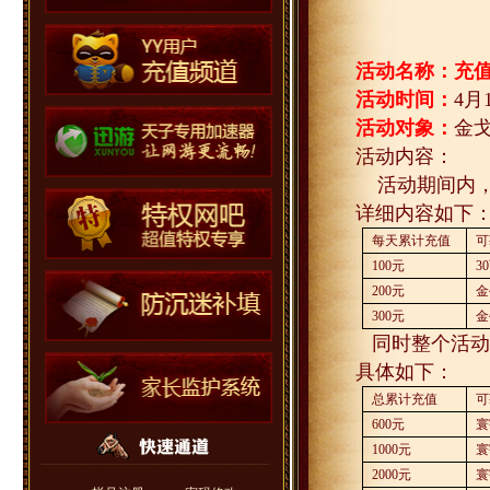
活动名称：充
活动时间：
4
月
活动对象：
金
活动内容：
活动期间内
详细内容如下
每天累计充值
可
100
元
30
200
元
金
300
元
金
同时整个活动
具体如下：
总累计充值
可
600
元
寰
1000
元
寰
2000
元
寰