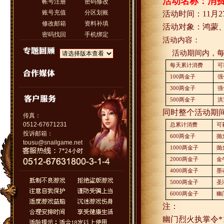
活动名称：消
帐号注册
密码修改
账号充值
分区划账
活动时间：
11
月
2
修改邮箱
资料补填
活动对象：鸿蒙
密码找回
手机绑定
活动内容：
活动期间内，
每天累计消费
可
100
两金子
强
300
两金子
强
500
两金子
洪
同时整个活动期
传真：
0512-67671231
总累计消费
可
投诉邮箱：
600
两金子
抛
tousu@snailgame.net
1000
两金子
抛
2000
两金子
金
4000
两金子
墨
5000
两金子
圣
6000
两金子
幽
注：
幽门烈火执掌令
*