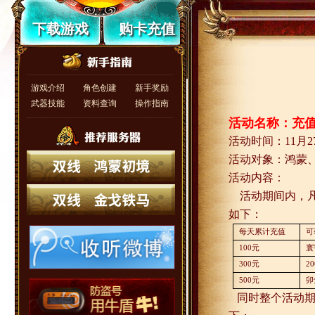
下载游戏
购卡充值
游戏介绍
角色创建
新手奖励
武器技能
资料查询
操作指南
活动名称：充
活动时间：
11
月
2
活动对象：鸿蒙
活动内容：
活动期间内，
如下：
每天累计充值
可
100
元
寰
300
元
20
500
元
卯
同时整个活动