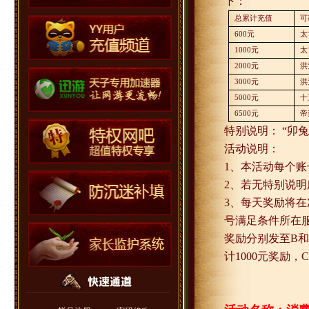
下：
总累计充值
可
600
元
太
1000
元
太
2000
元
洪
3000
元
洪
5000
元
十
6500
元
帝
特别说明： “卯
活动说明：
1
、本活动每个账
2
、若无特别说明
3
、每天奖励将在
号满足条件所在
奖励分别发至
B
和
计
1000
元奖励，
C