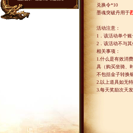
兑换令
*10
墨魂突破丹用于
活动注意：
1
．该活动单个账
2
．该活动不与其
相关事项：
1.
什么是有效消
具（购买坐骑、
不包括金子转换
2.
以上道具如无
3.
每天奖励次天