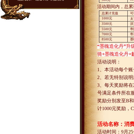
活动期间内，总累
总累计充值
可
1000
元
太
3500
元
洪
5500
元
帝
7000
元
帝
8500
元
墨
“
墨魄造化丹
”
升
骑
+
墨魄造化丹
+
活动说明：
1
、本活动每个账
2
、若无特别说明
3
、每天奖励将在
号满足条件所在
奖励分别发至
B
和
计
1000
元奖励，
C
活动名称：消
活动时间：
9
月
25