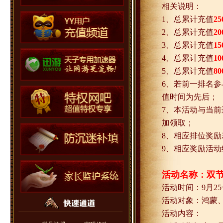
相关说明：
1
、总累计充值
25
2
、总累计充值
20
3
、总累计充值
15
4
、总累计充值
10
5
、总累计充值
80
6
、若前一排名参
值时间为先后；
7
、本活动与当前
加领取；
8
、相应排位奖励
9
、相应奖励活动
活动名称：双
活动时间：
9
月
25
活动对象：鸿蒙
活动内容：