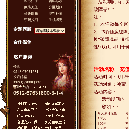
帐号注册
密码修改
活动期间内，
账号充值
分区划账
破障晶
*1
”
修改邮箱
资料补填
注：
密码找回
手机绑定
1
、本活动每个账
2
、“
5
阶仙魔破障
换“破障魂晶”兑
性
90
万后可用于
传真：
活动名称：充
0512-67671231
活动时间：
9
月
25
投诉邮箱：
tousu@snailgame.net
活动对象：鸿蒙
活动内容：
活动期间内
容如下：
每天累计充值
可
10
100
元
30
300
元
30
500
元