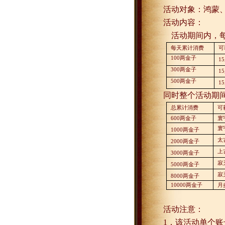
活动对象：鸿蒙
活动内容：
活动期间内，
每天累计消费
可
100
两金子
15
300
两金子
15
500
两金子
15
同时整个活动期
总累计消费
可
600
两金子
寰
寰
1000
两金子
太
2000
两金子
上
3000
两金子
寂
5000
两金子
寂
8000
两金子
10000
两金子
月
活动注意：
1
．该活动单个账