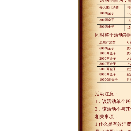
活动期间内，
每天累计消费
可
100
两金子
15
300
两金子
15
500
两金子
15
同时整个活动期
总累计消费
可
600
两金子
寰
1000
两金子
寰
2000
两金子
太
3000
两金子
上
5000
两金子
寂
8000
两金子
寂
10000
两金子
月
活动注意：
1
．该活动单个账
2
．该活动不与其
相关事项：
1.
什么是有效消