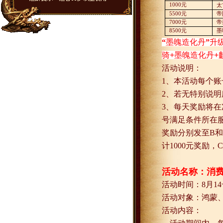
1000
元
太
5500
元
帝
7000
元
帝
8500
元
墨
“
墨魄造化丹
”
升
骑
+
墨魄造化丹
+
活动说明：
1
、本活动每个账
2
、若无特别说明
3
、每天奖励将在
号满足条件所在
奖励分别发至
B
和
计
1000
元奖励，
C
活动名称：消
活动时间：
8
月
14
活动对象：鸿蒙
活动内容：