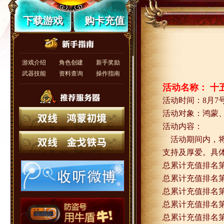
下载游戏
购卡充值
游戏介绍
角色创建
新手奖励
武器技能
资料查询
操作指南
活动名称： 十
活动时间：
8
月
7
活动对象：鸿蒙
活动内容：
活动期间内，
支持及厚爱。具
总累计充值排名
总累计充值排名
总累计充值排名
总累计充值排名
总累计充值排名