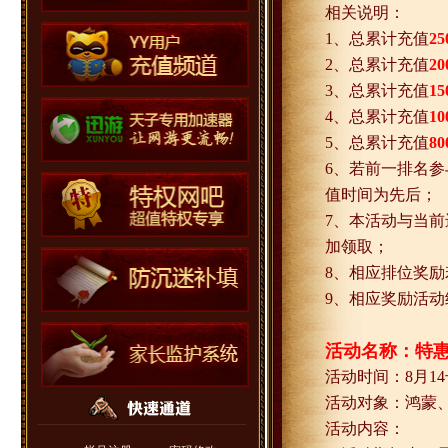
相关说明：
1
、总累计充值
25
2
、总累计充值
20
3
、总累计充值
15
4
、总累计充值
10
5
、总累计充值
80
6
、若前一排名参
值时间为先后；
7
、本活动与当前
加领取；
8
、相应排位奖励
9
、相应奖励活动
活动名称：特
活动时间：
8
月
14
活动对象：鸿蒙
活动内容：