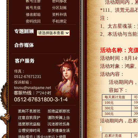
帐号注册
密码修改
活动期间内，
账号充值
分区划账
*111
、洪荒元晶
修改邮箱
资料补填
注：
密码找回
手机绑定
1
、太古星魂箓：
2
、本活动与当前
活动名称：充
活动时间：
8
月
14
活动对象：鸿蒙
传真：
活动内容：
0512-67671231
活动期间内
投诉邮箱：
tousu@snailgame.net
容如下：
每天累计充值
可
10
100
元
30
300
元
30
500
元
活动期间内，总累
总累计充值
可