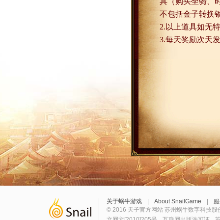
具（购买坐骑、
不包括金子转换
2.
以上道具如无
3.
每天奖励次天
关于蜗牛游戏
|
About SnailGame
|
服
© 2016 天子官方网站 苏州蜗牛数字科技股
文网文[2010]205号
互联网出版许可证
苏