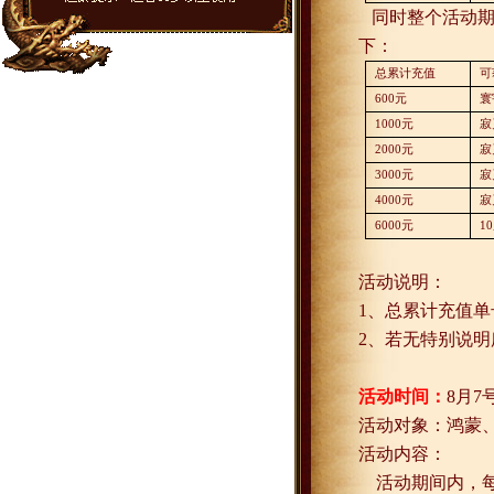
同时整个活动
下：
总累计充值
可
600
元
寰
1000
元
寂
2000
元
寂
3000
元
寂
4000
元
寂
6000
元
10
活动说明：
1
、总累计充值单
2
、若无特别说明
活动时间：
8
月
7
活动对象：鸿蒙
活动内容：
活动期间内，