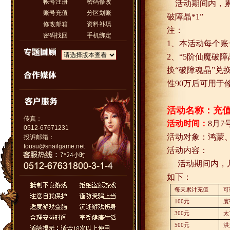
帐号注册
密码修改
活动期间内，
账号充值
分区划账
破障晶
*1
”
修改邮箱
资料补填
注：
密码找回
手机绑定
1
、本活动每个账
2
、“
5
阶仙魔破障
换“破障魂晶”兑
性
90
万后可用于
活动名称：充
传真：
活动时间：
8
月
7
0512-67671231
活动对象：鸿蒙
投诉邮箱：
tousu@snailgame.net
活动内容：
活动期间内，
如下：
每天累计充值
可
100
元
寰
300
元
太
500
元
洪