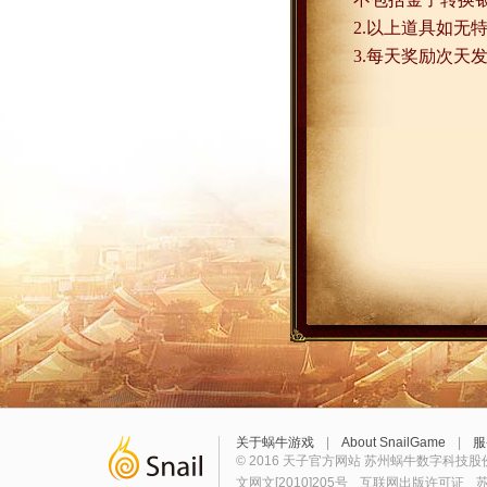
2.
以上道具如无
3.
每天奖励次天
关于蜗牛游戏
|
About SnailGame
|
服
© 2016 天子官方网站 苏州蜗牛数字科技股
文网文[2010]205号
互联网出版许可证
苏