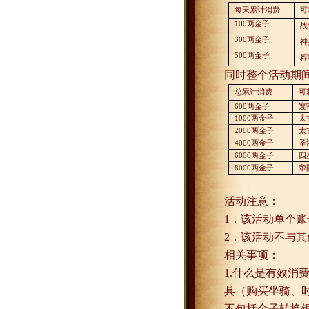
每天累计消费
可
100
两金子
战
300
两金子
神
500
两金子
粹
同时整个活动期
总累计消费
可
600
两金子
寰
1000
两金子
太
2000
两金子
太
4000
两金子
圣
6000
两金子
四
8000
两金子
帝
活动注意：
1
．该活动单个账
2
．该活动不与其
相关事项：
1.
什么是有效消
具（购买坐骑、
不包括金子转换