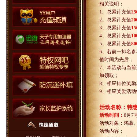
相关说明：
1
、总累计充值
25
2
、总累计充值
20
3
、总累计充值
15
4
、总累计充值
10
5
、总累计充值
80
6
、若前一排名参
值时间为先后；
7
、本活动与当前
加领取；
8
、相应排位奖励
9
、相应奖励活动
活动名称：特
活动时间：
8
月
7
活动对象：鸿蒙
活动内容：