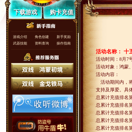
下载游戏
购卡充值
游戏介绍
角色创建
新手奖励
武器技能
资料查询
操作指南
活动名称： 十
活动时间：
8
月
7
活动对象：鸿蒙
活动内容：
活动期间内，
支持及厚爱。具
总累计充值排名
总累计充值排名
总累计充值排名
总累计充值排名
总累计充值排名