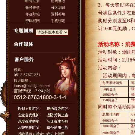
帐号注册
密码修改
3
、每天奖励将在
账号充值
分区划账
号满足条件所在
修改邮箱
资料补填
奖励分别发至
B
和
密码找回
手机绑定
计
1000
元奖励，
C
活动名称：消
活动对象：烟雨
活动时间：
2
月
6
活动内容：
传真：
0512-67671231
活动期间内，
投诉邮箱：
每天累计消费
可
tousu@snailgame.net
强
50
两金子
强
100
两金子
强
150
两金子
同时整个活动期
总累计消费
可
600
两金子
圣
1000
两金子
圣
圣
3000
两金子