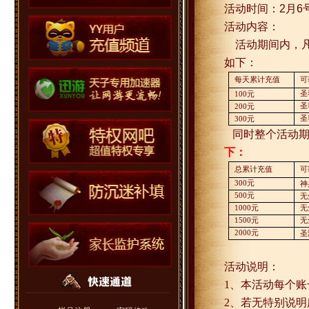
活动时间：
2
月
6
活动内容：
活动期间内，
如下：
每天累计充值
可
圣
100
元
圣
200
元
圣
300
元
同时整个活动
下：
总累计充值
可
300
元
神
500
元
无
1000
元
无
1500
元
无
2000
元
圣
活动说明：
1
、本活动每个账
2
、若无特别说明