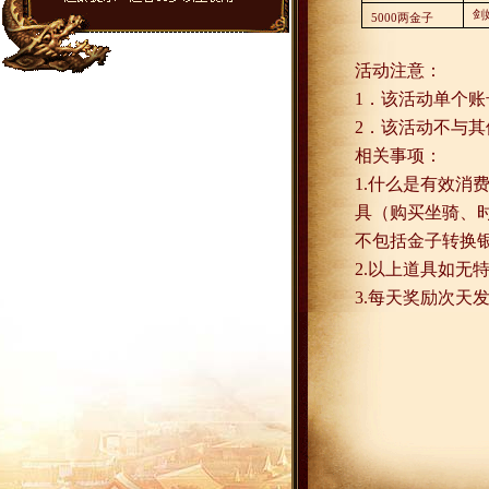
剑
5000
两金子
活动注意：
1
．该活动单个账
2
．该活动不与其
相关事项：
1.
什么是有效消
具（购买坐骑、
不包括金子转换
2.
以上道具如无
3.
每天奖励次天