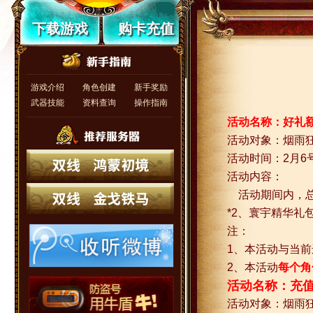
下载游戏
购卡充值
游戏介绍
角色创建
新手奖励
武器技能
资料查询
操作指南
活动名称：好礼
活动对象：烟雨
活动时间：
2
月
6
活动内容：
活动期间内，
*2
、
寰宇精华礼
注：
1
、本活动与当前
2
、本活动
每个角
活动名称：充
活动对象：烟雨