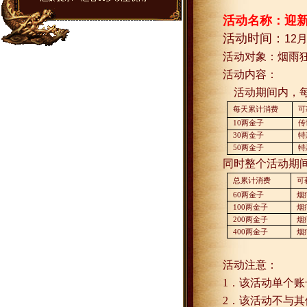
活动名称：迎
活动时间：
12
活动对象：烟雨
活动内容：
活动期间内，
每天累计消费
可
10
两金子
传
30
两金子
特
50
两金子
特
同时整个活动期
总累计消费
可
60
两金子
烟
100
两金子
烟
200
两金子
烟
400
两金子
烟
活动注意：
1
．该活动单个账
2
．该活动不与其