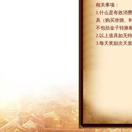
相关事项：
1.
什么是有效消
具（购买坐骑、
不包括金子转换
2.
以上道具如无
3.
每天奖励次天