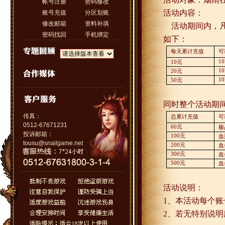
帐号注册
密码修改
活动内容：
账号充值
分区划账
修改邮箱
资料补填
活动期间内，
密码找回
手机绑定
如下：
每天累计充值
可
10
10
元
10
20
元
10
50
元
同时整个活动期
传真：
总累计充值
可
0512-67671231
60
元
极
投诉邮箱：
100
元
血
tousu@snailgame.net
200
元
血
300
元
血
500
元
血
活动说明：
1
、本活动每个账
2
、若无特别说明