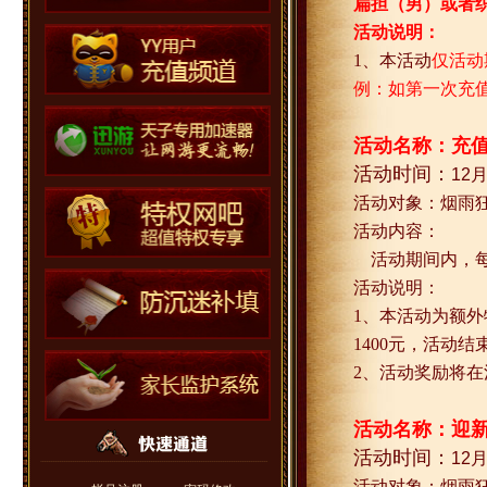
扁担（男）或者
活动说明：
1
、本活动
仅活动
例：如第一次充
活动名称：
充
活动时间：
12
活动对象：烟雨
活动内容：
活动期间内，
活动说明：
1
、本活动为额外
1400
元，活动结
2
、活动奖励将在
活动名称：迎
活动时间：
12
活动对象：烟雨