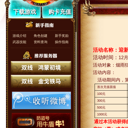
下载游戏
购卡充值
游戏介绍
角色创建
新手奖励
武器技能
资料查询
操作指南
活动名称：迎
活动时间：
12
活动对象：烟雨
活动内容：
活动期间内，
首次充值面值
100
元
300
元
500
元
1000
元
通过本活动获得