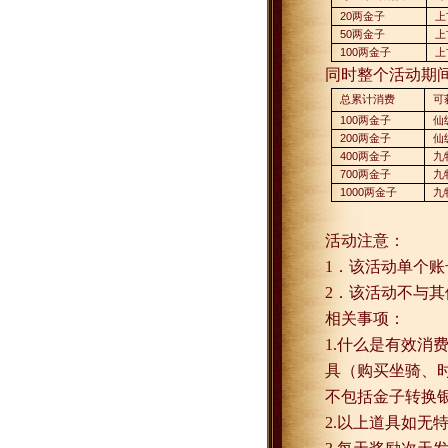
20
两金子
上
50
两金子
上
100
两金子
上
同时整个活动期
总累计消费
可
100
两金子
仙
200
两金子
仙
400
两金子
九
700
两金子
九
1000
两金子
九
活动注意：
1
．该活动单个账
2
．该活动不与其
相关事项：
1.
什么是有效消
具（购买坐骑、
不包括金子转换
2.
以上道具如无