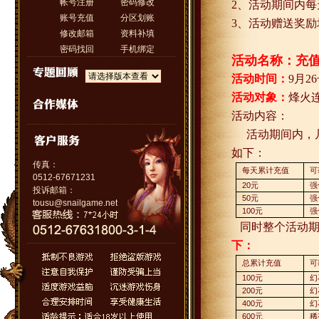
帐号注册
密码修改
2
、活动期间内每
账号充值
分区划账
3
、活动赠送奖励
修改邮箱
资料补填
密码找回
手机绑定
活动名称：充
活动时间：
9
月
26
活动对象：
烽火
活动内容：
活动期间内，
如下：
传真：
每天累计充值
可
0512-67671231
20
元
强
投诉邮箱：
50
元
强
tousu@snailgame.net
100
元
强
同时整个活动
下：
总累计充值
可
100
元
幻
200
元
幻
400
元
幻
600
元
稀