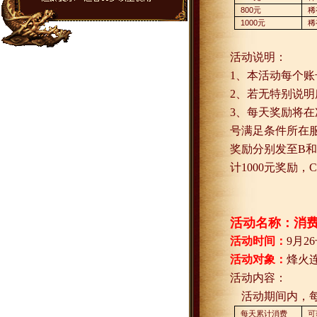
800
元
稀
1000
元
稀
活动说明：
1
、本活动每个账
2
、若无特别说明
3
、每天奖励将在
号满足条件所在
奖励分别发至
B
和
计
1000
元奖励，
C
活动名称：消
活动时间：
9
月
26
活动对象：
烽火
活动内容：
活动期间内，
每天累计消费
可