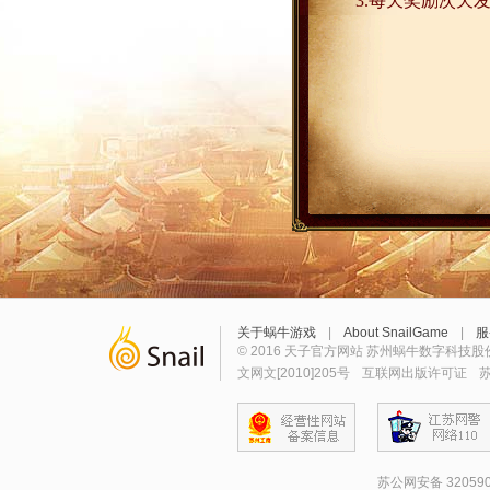
3.
每天奖励次天
关于蜗牛游戏
|
About SnailGame
|
服
© 2016 天子官方网站 苏州蜗牛数字科技股
文网文[2010]205号
互联网出版许可证
苏
苏公网安备 320590