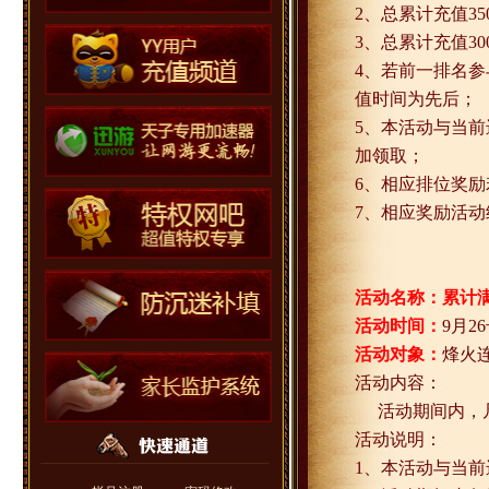
2
、总累计充值
35
3
、总累计充值
30
4
、若前一排名参
值时间为先后；
5
、本活动与当前
加领取；
6
、相应排位奖励
7
、相应奖励活动
活动名称：累计
活动时间：
9
月
26
活动对象：
烽火
活动内容：
活动期间内，
活动说明：
1
、本活动与当前