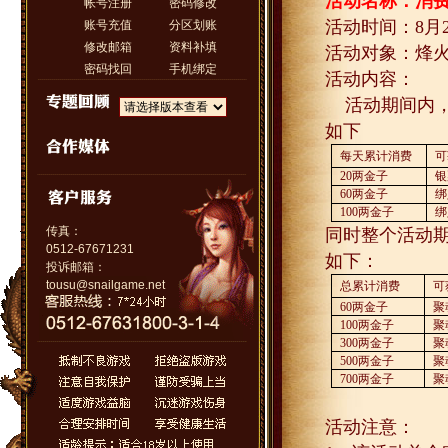
活动名称：消
帐号注册
密码修改
活动时间：
8
月
账号充值
分区划账
修改邮箱
资料补填
活动对象：烽
密码找回
手机绑定
活动内容：
活动期间内
如下
每天累计消费
可
20
两金子
银
60
两金子
绑
100
两金子
绑
传真：
同时整个活动
0512-67671231
如下：
投诉邮箱：
tousu@snailgame.net
总累计消费
可
60
两金子
聚
100
两金子
聚
300
两金子
聚
500
两金子
聚
700
两金子
聚
活动注意：