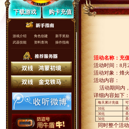
下载游戏
购卡充值
游戏介绍
角色创建
新手奖励
武器技能
资料查询
操作指南
活动名称：充
活动时间：
8
月
活动对象：烽
活动内容：
活动期间内
详细内容如下
每天累计充值
可
圣
10
元
圣
30
元
圣
50
元
同时整个活动