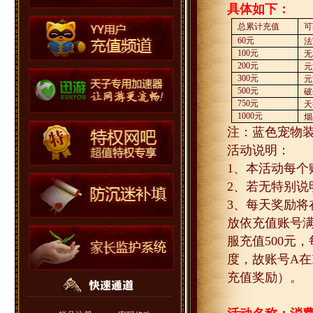
具体如下：
总累计充值
可
60
元
法
100
元
无
200
元
元
300
元
元
500
元
破
750
元
天
1000
元
烟
注：蓝色宠物
活动说明：
1
、本活动每个
2
、若无特别说
3
、每天奖励将
放依充值账号
服充值
500
元，
度，故账号
A
在
充值奖励）。