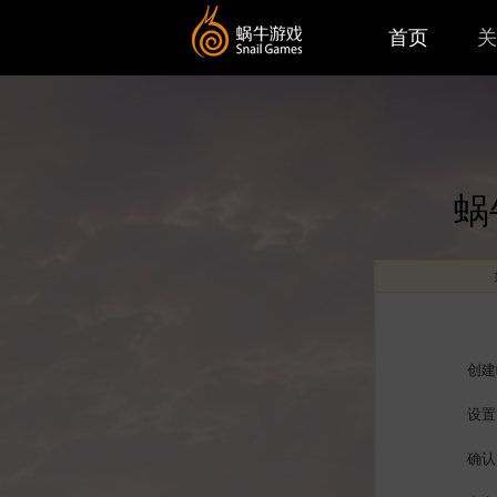
首页
关
蜗
创建
设置
确认