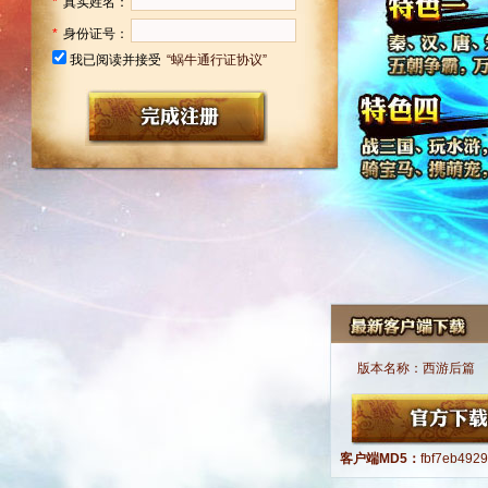
*
真实姓名：
*
身份证号：
我已阅读并接受
“蜗牛通行证协议”
版本名称：
西游后篇
客户端MD5：
fbf7eb492